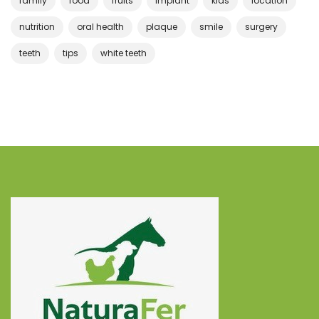
family
food
fruits
implant
kids
location
nutrition
oral health
plaque
smile
surgery
teeth
tips
white teeth