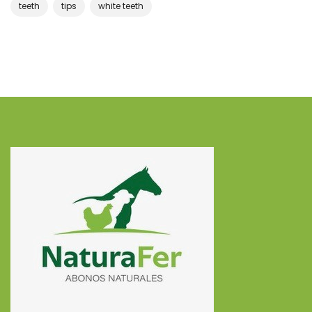
teeth
tips
white teeth