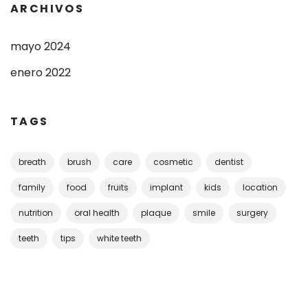
ARCHIVOS
mayo 2024
enero 2022
TAGS
breath
brush
care
cosmetic
dentist
family
food
fruits
implant
kids
location
nutrition
oral health
plaque
smile
surgery
teeth
tips
white teeth