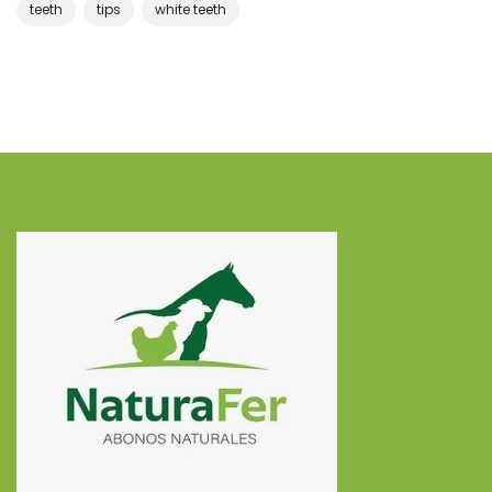
teeth
tips
white teeth