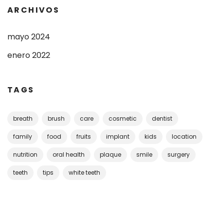
ARCHIVOS
mayo 2024
enero 2022
TAGS
breath
brush
care
cosmetic
dentist
family
food
fruits
implant
kids
location
nutrition
oral health
plaque
smile
surgery
teeth
tips
white teeth